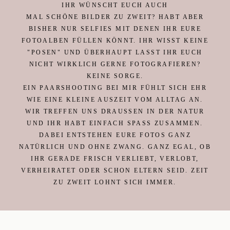
IHR WÜNSCHT EUCH AUCH
MAL SCHÖNE BILDER ZU ZWEIT? HABT ABER
BISHER NUR SELFIES MIT DENEN IHR EURE
Kontakt
FOTOALBEN FÜLLEN KÖNNT. IHR WISST KEINE
"POSEN" UND ÜBERHAUPT LASST IHR EUCH
NICHT WIRKLICH GERNE FOTOGRAFIEREN?
KEINE SORGE.
EIN PAARSHOOTING BEI MIR FÜHLT SICH EHR
WIE EINE KLEINE AUSZEIT VOM ALLTAG AN.
WIR TREFFEN UNS DRAUSSEN IN DER NATUR U
ND IHR HABT EINFACH SPASS ZUSAMMEN. DA
BEI ENTSTEHEN EURE FOTOS GANZ NA
TÜRLICH UND OHNE ZWANG. GANZ EGAL, OB IH
R GERADE FRISCH VERLIEBT, VERLOBT, VE
RHEIRATET ODER SCHON ELTERN SEID. ZEIT ZU
ZWEIT LOHNT SICH IMMER.