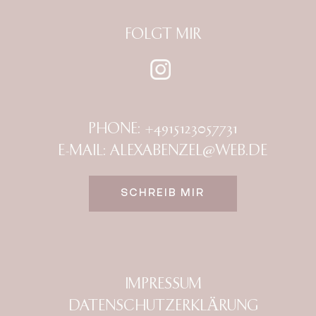
FOLGT MIR
PHONE: +4915123057731
E-MAIL: ALEXABENZEL@WEB.DE
SCHREIB MIR
IMPRESSUM
DATENSCHUTZERKLÄRUNG